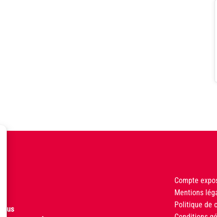
Compte expo
Mentions lég
Politique de c
nous
Conditions g