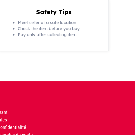
Safety Tips
Meet seller at a safe location
Check the item before you buy
Pay only after collecting item
sant
ales
onfidentialité
énérales de vente